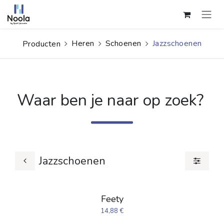
Overslaan naar inhoud
Heren
Schoenen
Jazzschoenen
Producten
Waar ben je naar op zoek?
Jazzschoenen
Feety
14,88
€