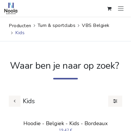
Overslaan naar inhoud
Turn & sportclubs
VBS Belgiek
Producten
Kids
Waar ben je naar op zoek?
Kids
Hoodie - Belgiek - Kids - Bordeaux
19,42
€