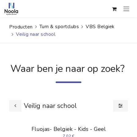
Overslaan naar inhoud
Turn & sportclubs
VBS Belgiek
Producten
Veilig naar school
Waar ben je naar op zoek?
Veilig naar school
Fluojas- Belgiek - Kids - Geel
7,02
€