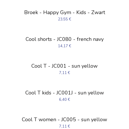
Broek - Happy Gym - Kids - Zwart
23,55
€
Cool shorts - JC080 - french navy
14,17
€
Cool T - JC001 - sun yellow
7,11
€
Cool T kids - JC001J - sun yellow
6,40
€
Cool T women - JC005 - sun yellow
7,11
€