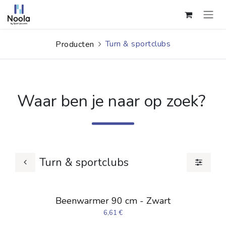
Overslaan naar inhoud
Turn & sportclubs
Producten
Waar ben je naar op zoek?
Turn & sportclubs
Beenwarmer 90 cm - Zwart
6,61
€