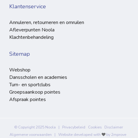
Klantenservice
Annuleren, retourneren en omruilen
Afleverpunten Noola
Klachtenbehandeling
Sitemap
Webshop
Dansscholen en academies
Turn- en sportclubs
Groepsaankoop pointes
Afspraak pointes
© Copyright 2025 Noola |
Privacybeleid
Cookies
Disclaimer
Algemene voorwaarden
| Website developed with
by
2mprove