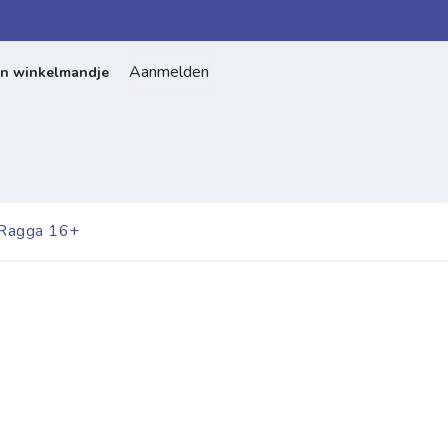
Aanmelden
jn winkelmandje
Home
Over ons
Contact
 Ragga 16+