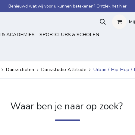
Benieuwd wat wij voor u kunnen betekenen?
Ontdek het hier
Mi
 & ACADEMIES
SPORTCLUBS & SCHOLEN
Dansscholen
Dansstudio Attitude
Urban / Hip Hop /
Waar ben je naar op zoek?