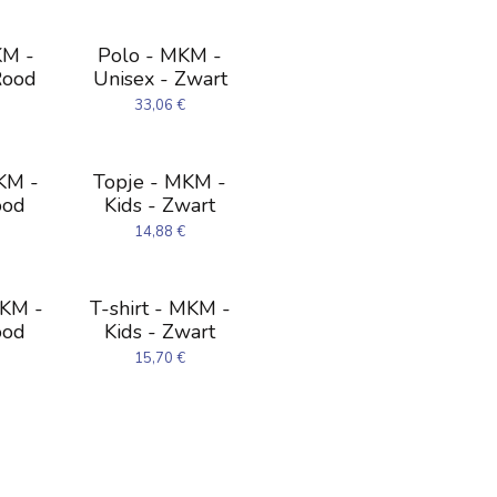
KM -
Polo - MKM -
Rood
Unisex - Zwart
33,06
€
KM -
Topje - MKM -
ood
Kids - Zwart
14,88
€
MKM -
T-shirt - MKM -
ood
Kids - Zwart
15,70
€