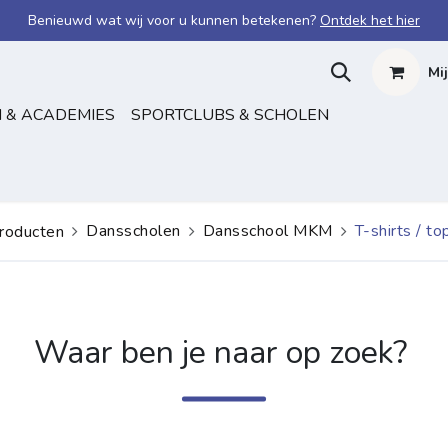
Benieuwd wat wij voor u kunnen betekenen?
Ontdek het hier
Mi
 & ACADEMIES
SPORTCLUBS & SCHOLEN
Dansscholen
Dansschool MKM
T-shirts / to
roducten
Waar ben je naar op zoek?