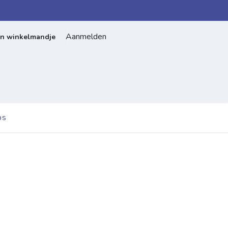
Aanmelden
jn winkelmandje
Home
Over ons
Contact
ps