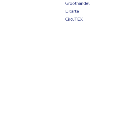
Groothandel
Dil'arte
CircuTEX