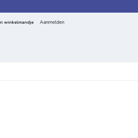
Aanmelden
jn winkelmandje
Home
Over ons
Contact