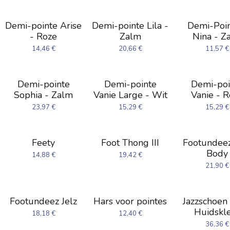
Demi-pointe Arise
Demi-pointe Lila -
Demi-Poin
- Roze
Zalm
Nina - Z
14,46
€
20,66
€
11,57
€
Demi-pointe
Demi-pointe
Demi-poi
Sophia - Zalm
Vanie Large - Wit
Vanie - 
23,97
€
15,29
€
15,29
€
Feety
Foot Thong III
Footundeez
Body
14,88
€
19,42
€
21,90
€
Footundeez Jelz
Hars voor pointes
Jazzschoen
Huidskl
18,18
€
12,40
€
36,36
€