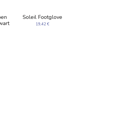
oen
Soleil Footglove
wart
19,42
€