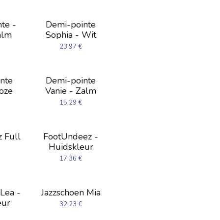
te -
Demi-pointe
alm
Sophia - Wit
23,97
€
nte
Demi-pointe
Roze
Vanie - Zalm
15,29
€
 Full
FootUndeez -
Huidskleur
17,36
€
 Lea -
Jazzschoen Mia
eur
32,23
€