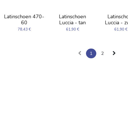
Latinschoen 470-
Latinschoen
Latinsch
60
Luccia - tan
Luccia - z
78,43
€
61,90
€
61,90
€
1
2