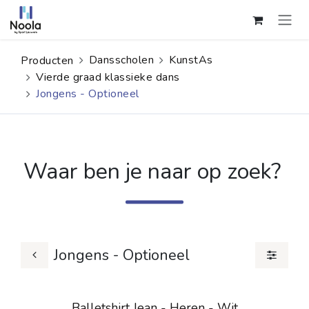
Overslaan naar inhoud
Dansscholen
KunstAs
Producten
Vierde graad klassieke dans
Jongens - Optioneel
Waar ben je naar op zoek?
Jongens - Optioneel
Balletshirt Jean - Heren - Wit