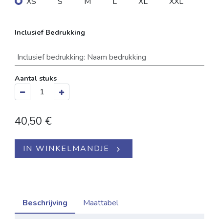
XS
S
M
L
XL
XXL
Inclusief Bedrukking
Inclusief bedrukking
:
Naam bedrukking
Aantal stuks
40,50
€
IN WINKELMANDJE
Beschrijving
Maattabel