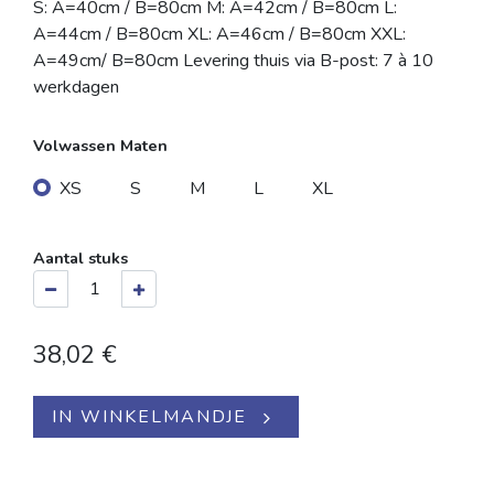
S: A=40cm / B=80cm M: A=42cm / B=80cm L:
A=44cm / B=80cm XL: A=46cm / B=80cm XXL:
A=49cm/ B=80cm Levering thuis via B-post: 7 à 10
werkdagen
Volwassen Maten
XS
S
M
L
XL
Aantal stuks
38,02
€
IN WINKELMANDJE