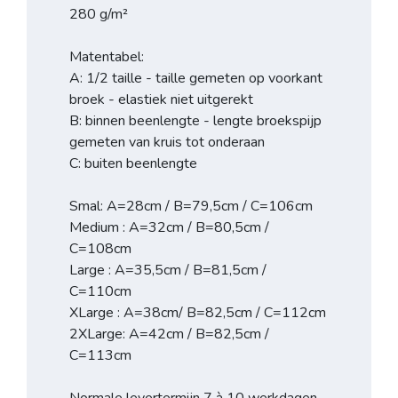
280 g/m²
Matentabel:
A: 1/2 taille - taille gemeten op voorkant
broek - elastiek niet uitgerekt
B: binnen beenlengte - lengte broekspijp
gemeten van kruis tot onderaan
C: buiten beenlengte
Smal: A=28cm / B=79,5cm / C=106cm
Medium : A=32cm / B=80,5cm /
C=108cm
Large : A=35,5cm / B=81,5cm /
C=110cm
XLarge : A=38cm/ B=82,5cm / C=112cm
2XLarge: A=42cm / B=82,5cm /
C=113cm