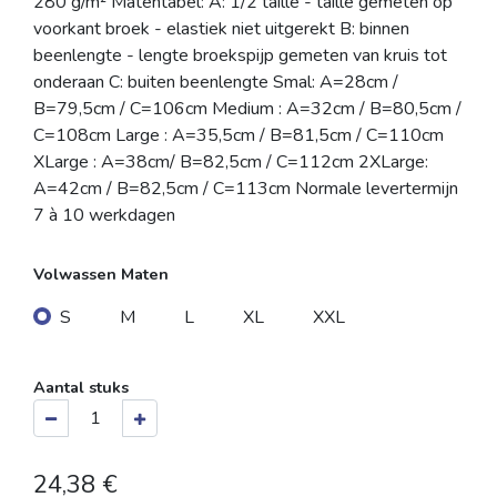
280 g/m² Matentabel: A: 1/2 taille - taille gemeten op
voorkant broek - elastiek niet uitgerekt B: binnen
beenlengte - lengte broekspijp gemeten van kruis tot
onderaan C: buiten beenlengte Smal: A=28cm /
B=79,5cm / C=106cm Medium : A=32cm / B=80,5cm /
C=108cm Large : A=35,5cm / B=81,5cm / C=110cm
XLarge : A=38cm/ B=82,5cm / C=112cm 2XLarge:
A=42cm / B=82,5cm / C=113cm Normale levertermijn
7 à 10 werkdagen
Volwassen Maten
S
M
L
XL
XXL
Aantal stuks
24,38
€