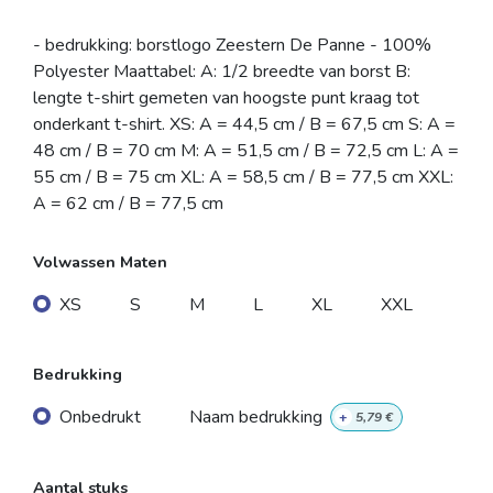
- bedrukking: borstlogo Zeestern De Panne - 100%
Polyester Maattabel: A: 1/2 breedte van borst B:
lengte t-shirt gemeten van hoogste punt kraag tot
onderkant t-shirt. XS: A = 44,5 cm / B = 67,5 cm S: A =
48 cm / B = 70 cm M: A = 51,5 cm / B = 72,5 cm L: A =
55 cm / B = 75 cm XL: A = 58,5 cm / B = 77,5 cm XXL:
A = 62 cm / B = 77,5 cm
Volwassen Maten
XS
S
M
L
XL
XXL
Bedrukking
Onbedrukt
Naam bedrukking
+
5,79
€
Aantal stuks