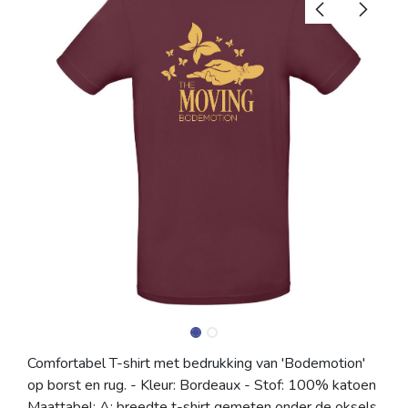
Comfortabel T-shirt met bedrukking van 'Bodemotion'
op borst en rug. - Kleur: Bordeaux - Stof: 100% katoen
Maattabel: A: breedte t-shirt gemeten onder de oksels