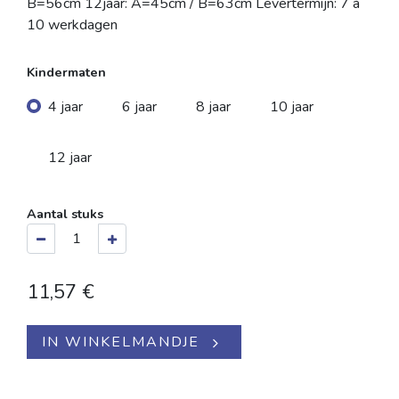
B=56cm 12jaar: A=45cm / B=63cm Levertermijn: 7 à
10 werkdagen
Kindermaten
4 jaar
6 jaar
8 jaar
10 jaar
12 jaar
Aantal stuks
11,57
€
IN WINKELMANDJE