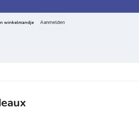
Aanmelden
jn winkelmandje
Home
Over ons
Contact
rdeaux