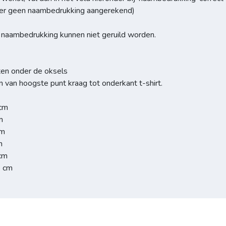
dt er geen naambedrukking aangerekend)
t naambedrukking kunnen niet geruild worden.
ten onder de oksels
n van hoogste punt kraag tot onderkant t-shirt.
 cm
m
cm
m
 cm
8 cm