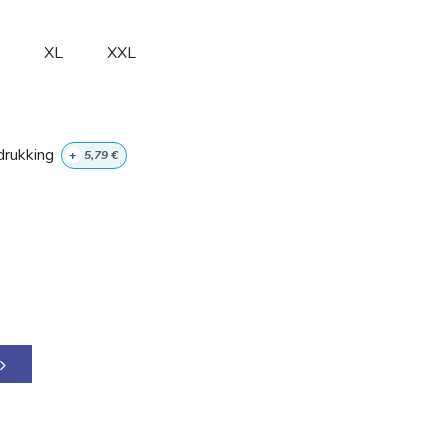
XL
XXL
rukking
+
5,79
€