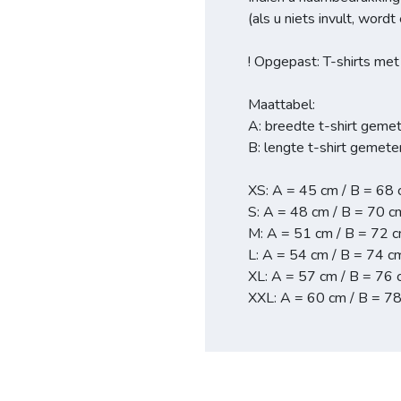
(als u niets invult, wor
! Opgepast: T-shirts me
Maattabel:
A: breedte t-shirt geme
B: lengte t-shirt gemete
XS: A = 45 cm / B = 68
S: A = 48 cm / B = 70 c
M: A = 51 cm / B = 72 
L: A = 54 cm / B = 74 c
XL: A = 57 cm / B = 76
XXL: A = 60 cm / B = 7