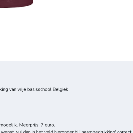
king van vrije basisschool Belgiek
gelijk. Meerprijs: 7 euro.
wenst, vul dan in het veld hieronder bij' naambedrukking' correct