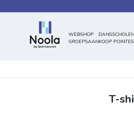
Overslaan naar inhoud
WEBSHOP
DANSSCHOLEN
GROEPSAANKOOP POINTES
T-shi