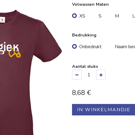
Volwassen Maten
XS
S
M
L
Bedrukking
Onbedrukt
Naam bed
Aantal stuks
8,68
€
IN WINKELMANDJE