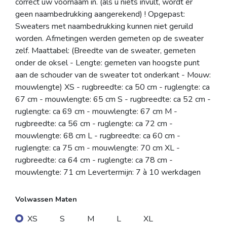
correct uw voornaam in. (als u niets invult, wordt er
geen naambedrukking aangerekend) ! Opgepast:
Sweaters met naambedrukking kunnen niet geruild
worden. Afmetingen werden gemeten op de sweater
zelf. Maattabel: (Breedte van de sweater, gemeten
onder de oksel - Lengte: gemeten van hoogste punt
aan de schouder van de sweater tot onderkant - Mouw:
mouwlengte) XS - rugbreedte: ca 50 cm - ruglengte: ca
67 cm - mouwlengte: 65 cm S - rugbreedte: ca 52 cm -
ruglengte: ca 69 cm - mouwlengte: 67 cm M -
rugbreedte: ca 56 cm - ruglengte: ca 72 cm -
mouwlengte: 68 cm L - rugbreedte: ca 60 cm -
ruglengte: ca 75 cm - mouwlengte: 70 cm XL -
rugbreedte: ca 64 cm - ruglengte: ca 78 cm -
mouwlengte: 71 cm Levertermijn: 7 à 10 werkdagen
Volwassen Maten
XS
S
M
L
XL