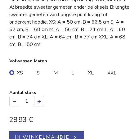
A: breedte sweater gemeten onder de oksels B: lengte
sweater gemeten van hoogste punt kraag tot
onderkant hoodie. XS: A = 50 cm, B = 66,5 cm S: A =
52 cm, B = 68 cm M: A = 56 cm, B = 71 cm L: A = 60
cm, B = 74 cm XL: A = 64 cm, B = 77 cm XXL: A = 68
cm, B = 80 cm
Volwassen Maten
XS
S
M
L
XL
XXL
Aantal stuks
28,93
€
IN WINKELMANDJE