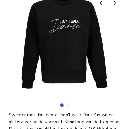
Sweater met dansquote 'Don't walk Dance' in wit en
glitterzilver op de voorkant. Klein logo van de Izegemse
Dansacademie in glitterzilver op de rug. 100% katoen