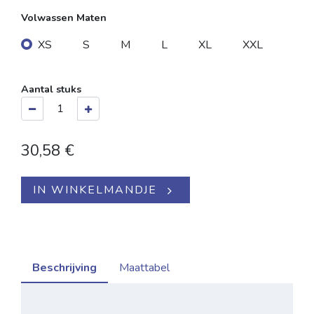
Volwassen Maten
XS
S
M
L
XL
XXL
Aantal stuks
30,58
€
IN WINKELMANDJE
Beschrijving
Maattabel