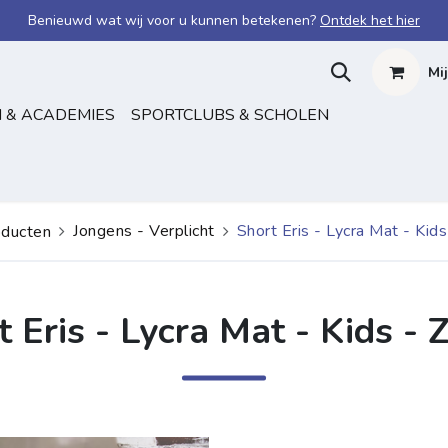
Benieuwd wat wij voor u kunnen betekenen?
Ontdek het hier
Mi
 & ACADEMIES
SPORTCLUBS & SCHOLEN
Jongens - Verplicht
Short Eris - Lycra Mat - Kid
oducten
t Eris - Lycra Mat - Kids - 