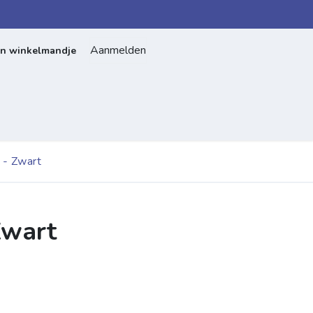
Aanmelden
jn winkelmandje
Home
Over ons
Contact
s - Zwart
Zwart