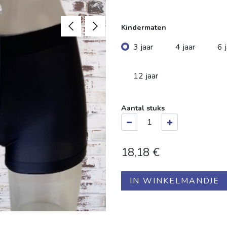
Kindermaten
3 jaar
4 jaar
6 
12 jaar
Aantal stuks
18,18
€
IN WINKELMANDJE