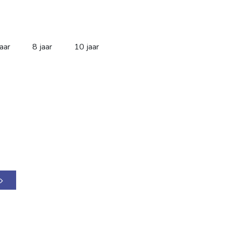
jaar
8 jaar
10 jaar