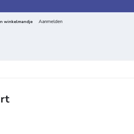
Aanmelden
jn winkelmandje
Home
Over ons
Contact
rt