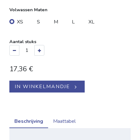
Volwassen Maten
XS
S
M
L
XL
Aantal stuks
17,36
€
IN WINKELMANDJE
Beschrijving
Maattabel