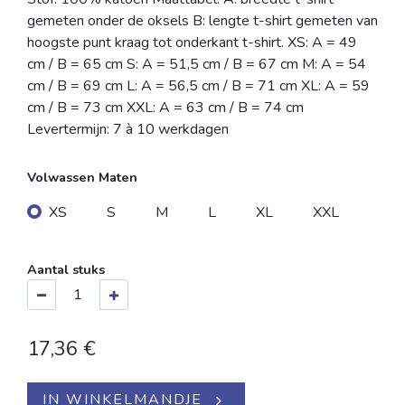
gemeten onder de oksels B: lengte t-shirt gemeten van
hoogste punt kraag tot onderkant t-shirt. XS: A = 49
cm / B = 65 cm S: A = 51,5 cm / B = 67 cm M: A = 54
cm / B = 69 cm L: A = 56,5 cm / B = 71 cm XL: A = 59
cm / B = 73 cm XXL: A = 63 cm / B = 74 cm
Levertermijn: 7 à 10 werkdagen
Volwassen Maten
XS
S
M
L
XL
XXL
Aantal stuks
17,36
€
IN WINKELMANDJE