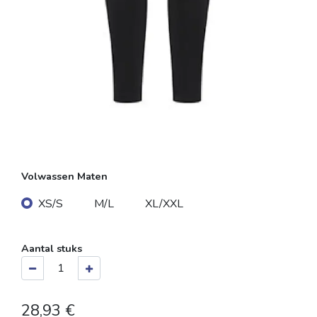
Volwassen Maten
XS/S
M/L
XL/XXL
Aantal stuks
28,93
€