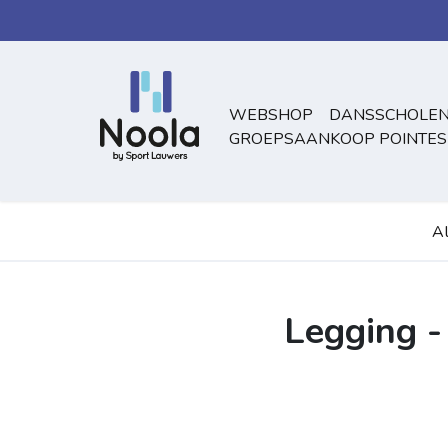
Overslaan naar inhoud
WEBSHOP
DANSSCHOLEN
GROEPSAANKOOP POINTES
Al
Legging 