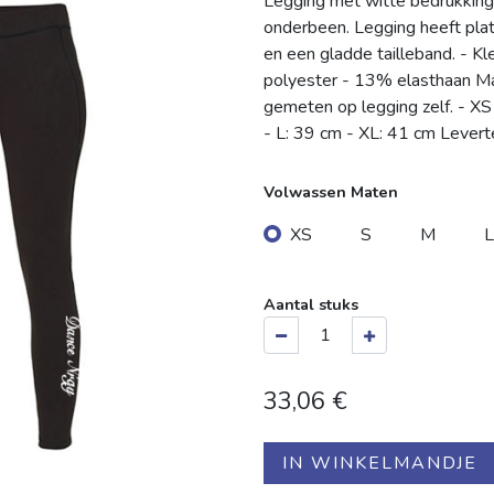
Legging met witte bedrukking
onderbeen. Legging heeft platt
en een gladde tailleband. - Kl
polyester - 13% elasthaan Maa
gemeten op legging zelf. - XS
- L: 39 cm - XL: 41 cm Lever
Volwassen Maten
XS
S
M
L
Aantal stuks
33,06
€
IN WINKELMANDJE