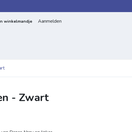
Aanmelden
jn winkelmandje
Home
Over ons
Contact
rt
n - Zwart