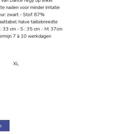
 van Dance Nrgy op linker
e naden voor minder irritatie
eur: zwart - Stof: 87%
ttabel: halve taillebreedte
 : 33 cm - S : 35 cm - M: 37cm
termijn 7 à 10 werkdagen
XL