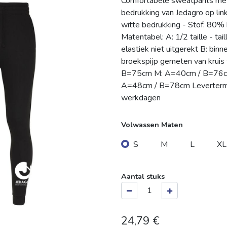
Comfortabele sweatpants met
bedrukking van Jedagro op link
witte bedrukking - Stof: 80%
Matentabel: A: 1/2 taille - ta
elastiek niet uitgerekt B: bin
broekspijp gemeten van kruis
B=75cm M: A=40cm / B=76c
A=48cm / B=78cm Levertermij
werkdagen
Volwassen Maten
S
M
L
XL
Aantal stuks
24,79
€