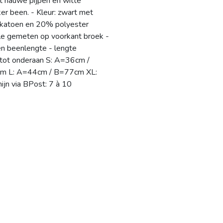
 nauwe pijpen en witte
er been. - Kleur: zwart met
 katoen en 20% polyester
ille gemeten op voorkant broek -
nen beenlengte - lengte
 tot onderaan S: A=36cm /
m L: A=44cm / B=77cm XL:
n via BPost: 7 à 10