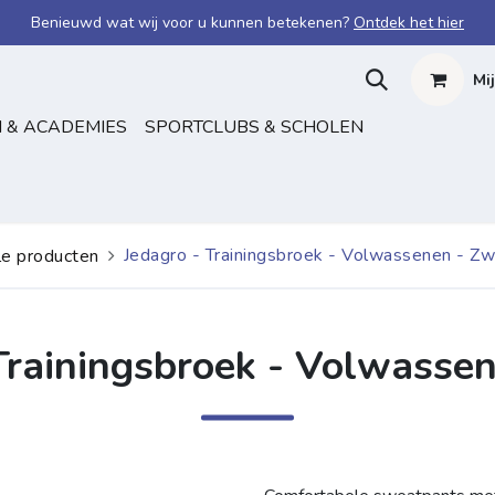
Benieuwd wat wij voor u kunnen betekenen?
Ontdek het hier
Mi
 & ACADEMIES
SPORTCLUBS & SCHOLEN
Jedagro - Trainingsbroek - Volwassenen - Zw
le producten
Trainingsbroek - Volwasse