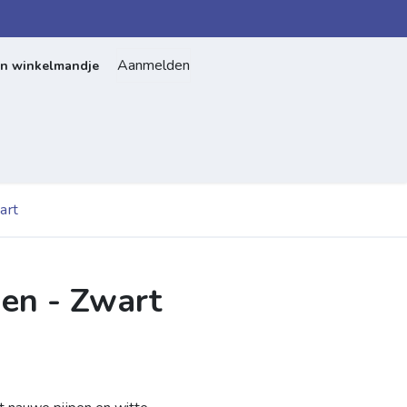
Aanmelden
jn winkelmandje
Home
Over ons
Contact
art
nen - Zwart