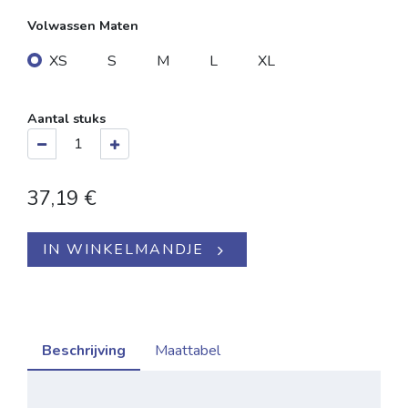
Volwassen Maten
XS
S
M
L
XL
Aantal stuks
37,19
€
IN WINKELMANDJE
Beschrijving
Maattabel