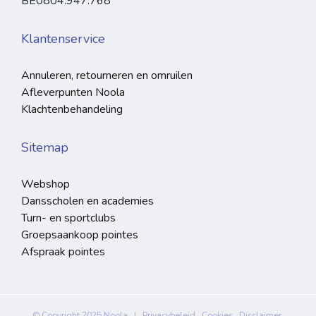
BE0804.947.768
Klantenservice
Annuleren, retourneren en omruilen
Afleverpunten Noola
Klachtenbehandeling
Sitemap
Webshop
Dansscholen en academies
Turn- en sportclubs
Groepsaankoop pointes
Afspraak pointes
© Copyright 2025 Noola |
Privacybeleid
Cookies
Disclaimer