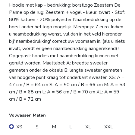
Hoodie met kap - bedrukking: borstlogo Zeestern De
Panne op de rug: Zeestern + vogel - kleur: zwart - Stof:
80% katoen - 20% polyester Naambedrukking op de
borst onder het logo mogelijk. Meerprijs: 7 euro. Indien
u naambedrukking wenst, vul dan in het veld hieronder
bij' naambedrukking' correct uw voornaam in. (als u niets
invult, wordt er geen naambedrukking aangerekend) !
Opgepast: hoodies met naambedrukking kunnen niet
geruild worden. Maattabel: A: breedte sweater
gemeten onder de oksels B: lengte sweater gemeten
van hoogste punt kraag tot onderkant sweater. XS: A =
47 cm / B = 64 cm S: A = 50 cm / B = 66 cm M: A = 53
cm / B = 68 cm L: A = 56 cm / B = 70 cm XL: A = 59
cm / B = 72 cm
Volwassen Maten
XS
S
M
L
XL
XXL