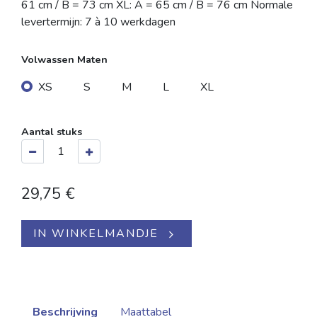
61 cm / B = 73 cm XL: A = 65 cm / B = 76 cm Normale
levertermijn: 7 à 10 werkdagen
Volwassen Maten
XS
S
M
L
XL
Aantal stuks
29,75
€
IN WINKELMANDJE
Beschrijving
Maattabel