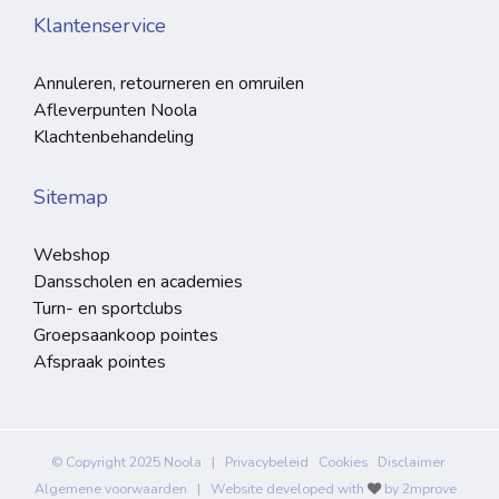
Klantenservice
Annuleren, retourneren en omruilen
Afleverpunten Noola
Klachtenbehandeling
Sitemap
Webshop
Dansscholen en academies
Turn- en sportclubs
Groepsaankoop pointes
Afspraak pointes
© Copyright 2025 Noola |
Privacybeleid
Cookies
Disclaimer
Algemene voorwaarden
| Website developed with
by
2mprove