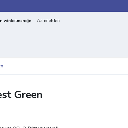
Aanmelden
jn winkelmandje
Home
Over ons
Contact
en
est Green