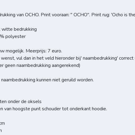
kking van OCHO. Print vooraan: '' OCHO''. Print rug: 'Ocho is th
t witte bedrukking
0% polyester
mogelijk. Meerprijs: 7 euro.
wenst, vul dan in het veld hieronder bij' naambedrukking' correct
dt er geen naambedrukking aangerekend)
 naambedrukking kunnen niet geruild worden.
ten onder de oksels
n van hoogste punt schouder tot onderkant hoodie.
 cm
m