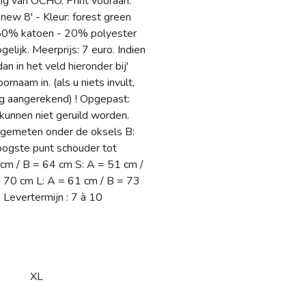
g van OCHO. Print vooraan: ''
 new 8' - Kleur: forest green
 80% katoen - 20% polyester
ijk. Meerprijs: 7 euro. Indien
n in het veld hieronder bij'
rnaam in. (als u niets invult,
g aangerekend) ! Opgepast:
unnen niet geruild worden.
 gemeten onder de oksels B:
ogste punt schouder tot
 cm / B = 64 cm S: A = 51 cm /
 70 cm L: A = 61 cm / B = 73
Levertermijn : 7 à 10
XL