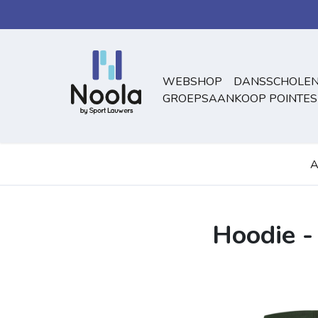
Overslaan naar inhoud
WEBSHOP
DANSSCHOLEN
GROEPSAANKOOP POINTES
A
Hoodie -