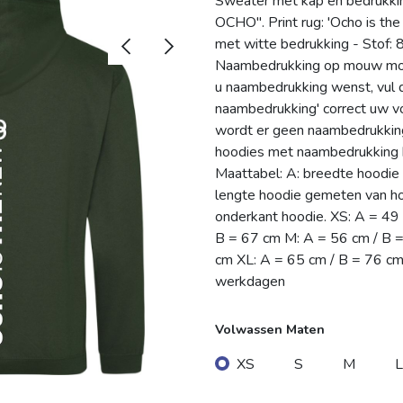
Sweater met kap en bedrukkin
OCHO''. Print rug: 'Ocho is the
met witte bedrukking - Stof:
Naambedrukking op mouw mogel
u naambedrukking wenst, vul da
naambedrukking' correct uw voo
wordt er geen naambedrukkin
hoodies met naambedrukking k
Maattabel: A: breedte hoodie
lengte hoodie gemeten van ho
onderkant hoodie. XS: A = 49
B = 67 cm M: A = 56 cm / B =
cm XL: A = 65 cm / B = 76 cm 
werkdagen
Volwassen Maten
XS
S
M
L