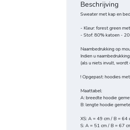
Beschrijving
Sweater met kap en bedru
- Kleur: forest green me
- Stof: 80% katoen - 2
Naambedrukking op mouw 
Indien u naambedrukking 
(als u niets invult, wor
! Opgepast: hoodies met
Maattabel:
A: breedte hoodie geme
B: lengte hoodie gemete
XS: A = 49 cm / B = 64
S: A = 51 cm / B = 67 c