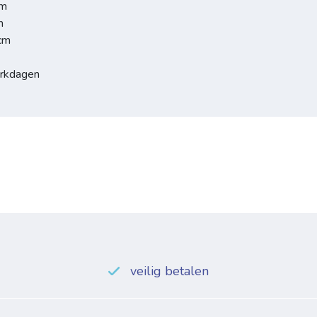
cm
m
 cm
erkdagen
veilig betalen