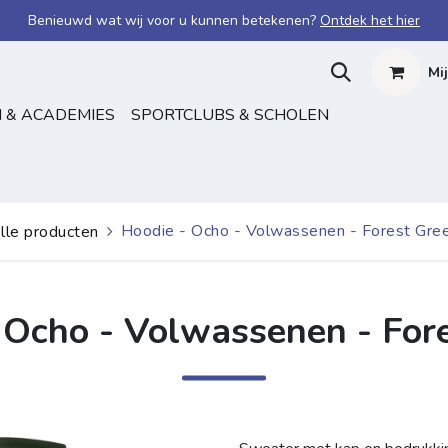
Benieuwd wat wij voor u kunnen betekenen?
Ontdek het hier
Mi
 & ACADEMIES
SPORTCLUBS & SCHOLEN
Hoodie - Ocho - Volwassenen - Forest Gre
lle producten
 Ocho - Volwassenen - For