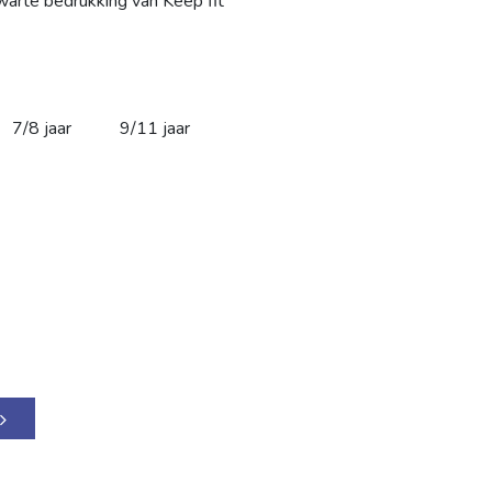
warte bedrukking van Keep fit
7/8 jaar
9/11 jaar