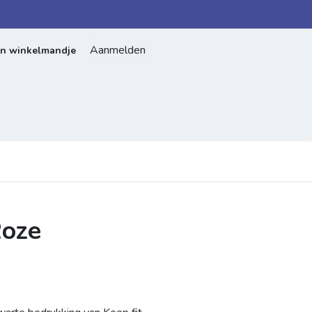
Aanmelden
jn winkelmandje
Home
Over ons
Contact
Roze