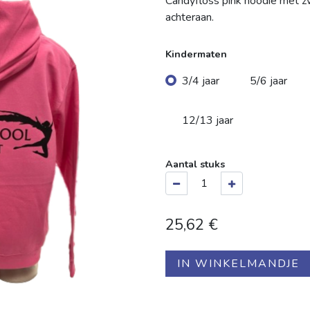
Candyfloss pink hoodie met z
achteraan.
Kindermaten
3/4 jaar
5/6 jaar
12/13 jaar
Aantal stuks
25,62
€
IN WINKELMANDJE