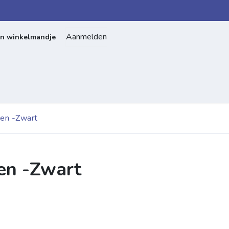
Aanmelden
jn winkelmandje
Home
Over ons
Contact
nen -Zwart
en -Zwart