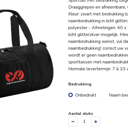
Sporttas met bedrukking Ize
Draaggrepen en afneembare, v
Kleur: zwart met bedrukking 
naambedrukking in licht glitte
polyester - Afmetingen: 40 x
licht glitterzilver mogelijk. Mee
naambedrukking wenst, vul dan 
naambedrukking' correct uw voo
wordt er geen naambedrukkin
sporttassen met naambedrukki
Normale levertermijn: 7 à 10
Bedrukking
Onbedrukt
Naam bed
Aantal stuks