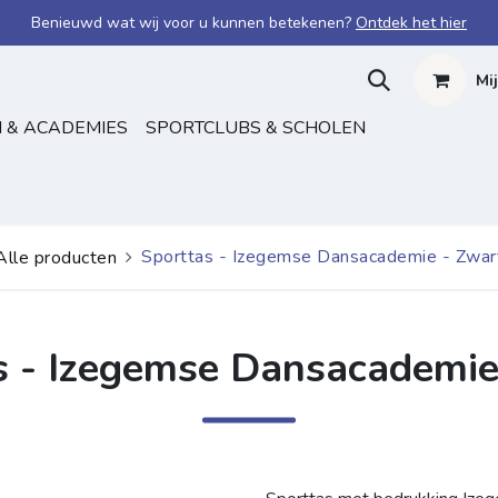
Benieuwd wat wij voor u kunnen betekenen?
Ontdek het hier
Mi
 & ACADEMIES
SPORTCLUBS & SCHOLEN
Sporttas - Izegemse Dansacademie - Zwar
Alle producten
s - Izegemse Dansacademie