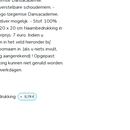
gemse Dansacademie.
erstelbare schouderriem. -
logo Izegemse Dansacademie,
rzilver mogelijk. - Stof: 100%
 20 x 20 cm Naambedrukking in
rprijs: 7 euro. Indien u
in het veld hieronder bij'
rnaam in. (als u niets invult,
g aangerekend) ! Opgepast:
ng kunnen niet geruild worden.
 werkdagen.
rukking
+
5,79
€