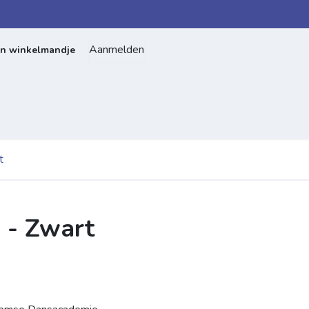
Aanmelden
jn winkelmandje
Home
Over ons
Contact
t
 - Zwart