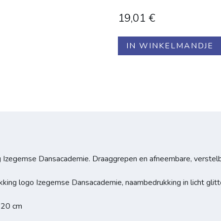
19,01
€
IN WINKELMANDJE
g Izegemse Dansacademie. Draaggrepen en afneembare, verstelb
kking logo Izegemse Dansacademie, naambedrukking in licht glitte
x 20 cm