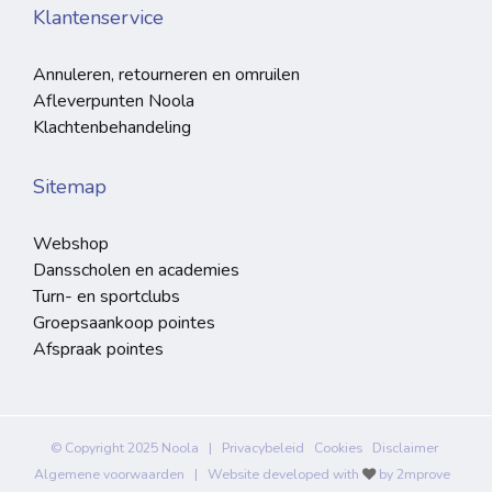
Klantenservice
Annuleren, retourneren en omruilen
Afleverpunten Noola
Klachtenbehandeling
Sitemap
Webshop
Dansscholen en academies
Turn- en sportclubs
Groepsaankoop pointes
Afspraak pointes
© Copyright 2025 Noola |
Privacybeleid
Cookies
Disclaimer
Algemene voorwaarden
| Website developed with
by
2mprove