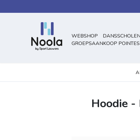
Overslaan naar inhoud
WEBSHOP
DANSSCHOLEN
GROEPSAANKOOP POINTES
A
Hoodie - 