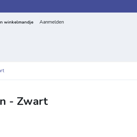
Aanmelden
jn winkelmandje
Home
Over ons
Contact
rt
en - Zwart