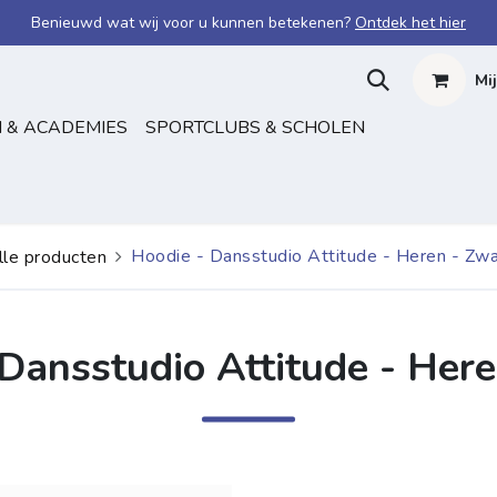
Benieuwd wat wij voor u kunnen betekenen?
Ontdek het hier
Mi
 & ACADEMIES
SPORTCLUBS & SCHOLEN
Hoodie - Dansstudio Attitude - Heren - Zwa
lle producten
Dansstudio Attitude - Her