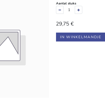
Aantal stuks
29,75
€
IN WINKELMANDJE