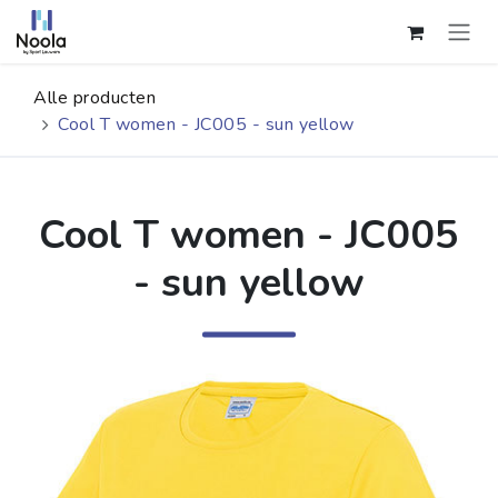
Overslaan naar inhoud
Alle producten
Cool T women - JC005 - sun yellow
Cool T women - JC005
- sun yellow