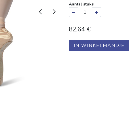
Aantal stuks
82,64
€
IN WINKELMANDJE