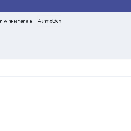
Aanmelden
jn winkelmandje
Home
Over ons
Contact