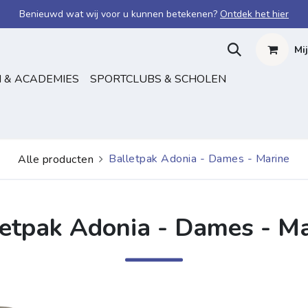
Benieuwd wat wij voor u kunnen betekenen?
Ontdek het hier
Mi
 & ACADEMIES
SPORTCLUBS & SCHOLEN
Balletpak Adonia - Dames - Marine
Alle producten
letpak Adonia - Dames - Ma