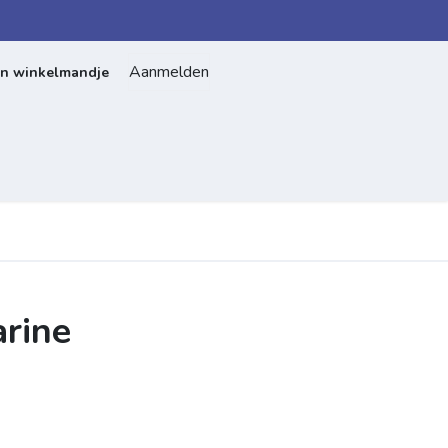
Aanmelden
jn winkelmandje
Home
Over ons
Contact
rine