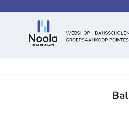
Overslaan naar inhoud
WEBSHOP
DANSSCHOLEN
GROEPSAANKOOP POINTES
Bal