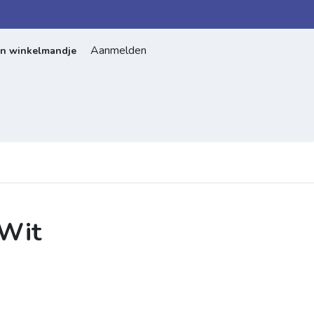
Aanmelden
jn winkelmandje
Home
Over ons
Contact
 Wit