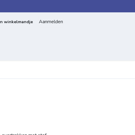
Aanmelden
jn winkelmandje
Home
Over ons
Contact